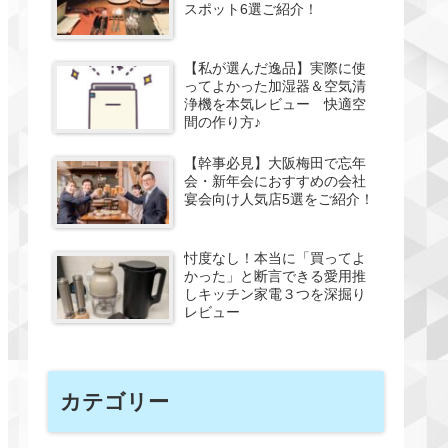
スポット6選ご紹介！
【私が選んだ逸品】実際に使
ってよかった加湿器＆空気清
浄機を本気レビュー 快適空
間の作り方♪
【幹事必見】大阪梅田で忘年
会・新年会におすすめの会社
宴会向け人気店5選をご紹介！
忖度なし！本当に「買ってよ
かった」と断言できる愛用推
しキッチン家電３つを深掘り
レビュー
カテゴリー