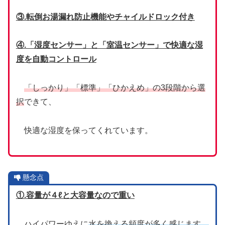
③.転倒お湯漏れ防止機能やチャイルドロック付き
④.「湿度センサー」と「室温センサー」で快適な湿
度を自動コントロール
「しっかり」「標準」「ひかえめ」の3段階から選
択
できて、
快適な湿度を保ってくれています。
懸念点
①.容量が４ℓと大容量なので重い
ハイパワーゆえに
水を換える頻度が多く感じます。