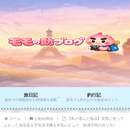
旅日記
釣行記
旅先での体験談やお得情報を掲載
旅先でも釣行記やお勧めポイントをご紹介！！
ホーム
お勧め商品
【私が選んだ逸品】実際に使って
よかった加湿器＆空気清浄機を本気レビュー 快適空間の作り方♪