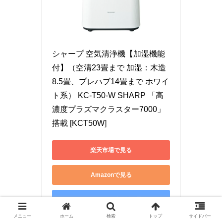
シャープ 空気清浄機【加湿機能
付】（空清23畳まで 加湿：木造
8.5畳、プレハブ14畳まで ホワイ
ト系） KC-T50-W SHARP 「高
濃度プラズマクラスター7000」
搭載 [KCT50W]
楽天市場で見る
Amazonで見る
Yahoo!ショッピングで見る
メニュー
ホーム
検索
トップ
サイドバー