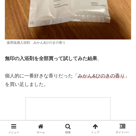
薬用温感入浴剤 みかん&ひのきの香り
無印の入浴剤を全部買って試してみた結果
、
個人的に一番好きな香りだった「
みかん&ひのきの香り
」
を買い足しました。
メニュー
ホーム
検索
トップ
サイドバー