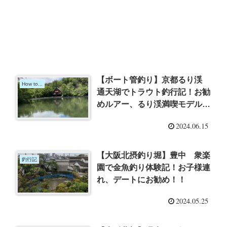
【ボート管釣り】京都るり渓
How to...
通天湖でトラウト釣行記！お勧
めルアー、るり渓満喫モデルコ
ースもご紹介！
2024.06.15
【大阪北摂釣り堀】豊中 衆楽
釣行記
園で金魚釣り体験記！お子様連
れ、デートにお勧め！！
2024.05.25