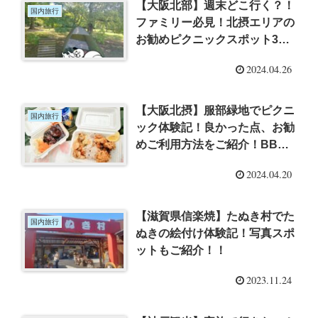
【大阪北部】週末どこ行く？！
国内旅行
ファミリー必見！北摂エリアの
お勧めピクニックスポット3
選 利用し易さ徹底比較！！
2024.04.26
【大阪北摂】服部緑地でピクニ
国内旅行
ック体験記！良かった点、お勧
めご利用方法をご紹介！BBQ
もできちゃいます
2024.04.20
【滋賀県信楽焼】たぬき村でた
国内旅行
ぬきの絵付け体験記！写真スポ
ットもご紹介！！
2023.11.24