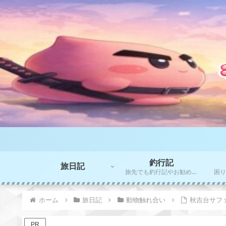
釣行記
旅日記
旅先でも釣行記やお勧めポイントをご紹介！！
ホーム
旅日記
動物触れ合い
秋吉台サフ
PR