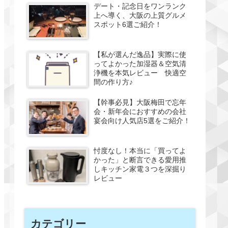
デート・記念日をワンランク
上へ導く、大阪の上質グルメ
スポット6選ご紹介！
【私が選んだ逸品】実際に使
ってよかった加湿器＆空気清
浄機を本気レビュー 快適空
間の作り方♪
【幹事必見】大阪梅田で忘年
会・新年会におすすめの会社
宴会向け人気店5選をご紹介！
忖度なし！本当に「買ってよ
かった」と断言できる愛用推
しキッチン家電３つを深掘り
レビュー
カテゴリー