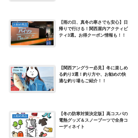
【雨の日、真冬の寒さでも安心】日
お勧め商品
帰りで行ける！関西屋内アクティビ
ティ3選。お得クーポン情報も！！
【関西アングラー必見】冬に楽しめ
How to...
る釣り3選！釣り方や、お勧めの快
適な釣り場もご紹介！！
【冬の防寒対策決定版】高コスパの
お勧め商品
電熱グッズ＆スノーブーツで全身コ
ーディネイト