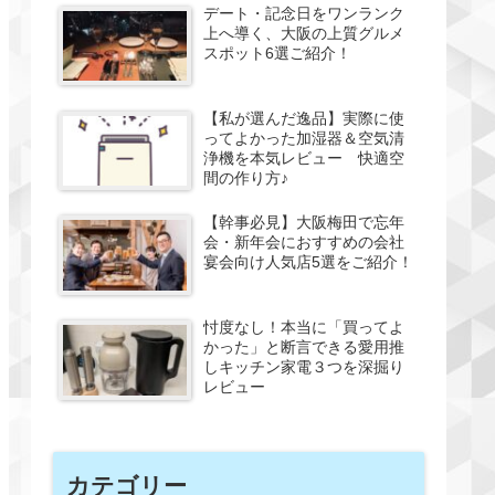
デート・記念日をワンランク
上へ導く、大阪の上質グルメ
スポット6選ご紹介！
【私が選んだ逸品】実際に使
ってよかった加湿器＆空気清
浄機を本気レビュー 快適空
間の作り方♪
【幹事必見】大阪梅田で忘年
会・新年会におすすめの会社
宴会向け人気店5選をご紹介！
忖度なし！本当に「買ってよ
かった」と断言できる愛用推
しキッチン家電３つを深掘り
レビュー
カテゴリー