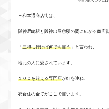
記事内のリンクには
三和本通商店街は、
阪神尼崎駅と阪神出屋敷駅の間に広がる商店
「
三和に行けば何でも揃う
」と言われ、
地元の人に愛されています。
１００を超える専門店
が軒を連ね、
衣食住の全てがここで揃います。