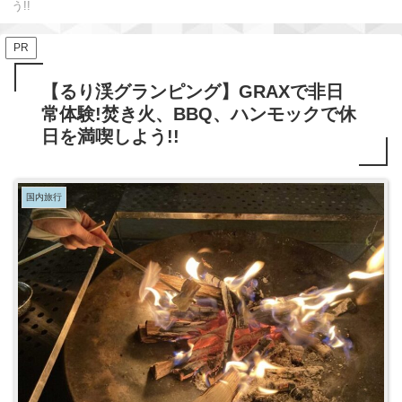
う!!
PR
【るり渓グランピング】GRAXで非日
常体験!焚き火、BBQ、ハンモックで休
日を満喫しよう!!
国内旅行