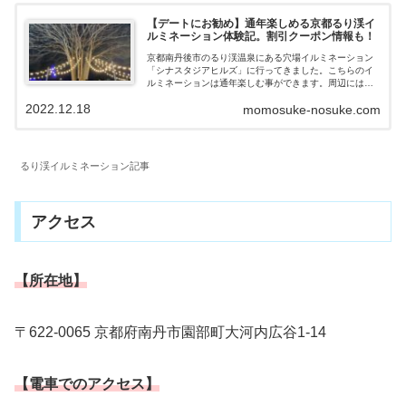
【デートにお勧め】通年楽しめる京都るり渓イ
ルミネーション体験記。割引クーポン情報も！
京都南丹後市のるり渓温泉にある穴場イルミネーション
「シナスタジアヒルズ」に行ってきました。こちらのイ
ルミネーションは通年楽しむ事ができます。周辺にはグ
ランピング施設【GRAX】や、温泉、岩盤浴、プールを
2022.12.18
momosuke-nosuke.com
備える【るり渓温泉】、アニマルパーク(...
るり渓イルミネーション記事
アクセス
【所在地】
〒622-0065 京都府南丹市園部町大河内広谷1-14
【電車でのアクセス】