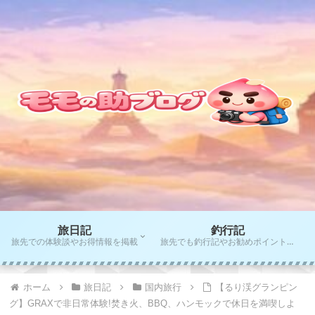
旅日記
釣行記
旅先での体験談やお得情報を掲載
旅先でも釣行記やお勧めポイントをご紹介！！
ホーム
旅日記
国内旅行
【るり渓グランピン
グ】GRAXで非日常体験!焚き火、BBQ、ハンモックで休日を満喫しよ