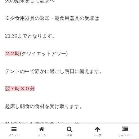
火の始末をして温泉へ
※夕食用器具の返却・朝食用器具の受取は
21:30までとなります。
２２時
(クワイエットアワー)
テントの中で静かに過ごし明日に備えます。
翌７時３０分
起床し朝食の食材を受け取ります。
私が宿泊した時の朝食メニューは
メニュー
ホーム
検索
トップ
サイドバー