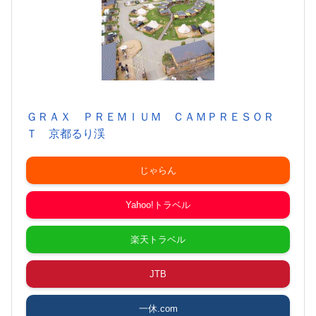
ＧＲＡＸ ＰＲＥＭＩＵＭ ＣＡＭＰＲＥＳＯＲ
Ｔ 京都るり渓
じゃらん
Yahoo!トラベル
楽天トラベル
JTB
一休.com