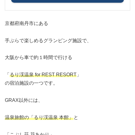
京都府南丹市にある
手ぶらで楽しめるグランピング施設で、
大阪から車で約１時間で行ける
「
るり渓温泉 for REST RESORT
」
の宿泊施設の一つです。
GRAX以外には、
温泉旅館の「るり渓温泉 本館」
と
「こぶし荘 花あかり
」、