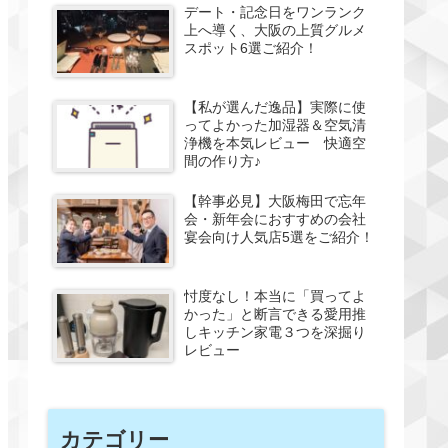
デート・記念日をワンランク
上へ導く、大阪の上質グルメ
スポット6選ご紹介！
【私が選んだ逸品】実際に使
ってよかった加湿器＆空気清
浄機を本気レビュー 快適空
間の作り方♪
【幹事必見】大阪梅田で忘年
会・新年会におすすめの会社
宴会向け人気店5選をご紹介！
忖度なし！本当に「買ってよ
かった」と断言できる愛用推
しキッチン家電３つを深掘り
レビュー
カテゴリー