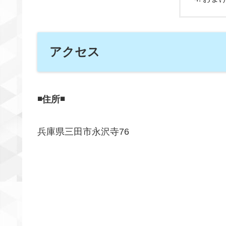
アクセス
◾️住所◾️
兵庫県三田市永沢寺76