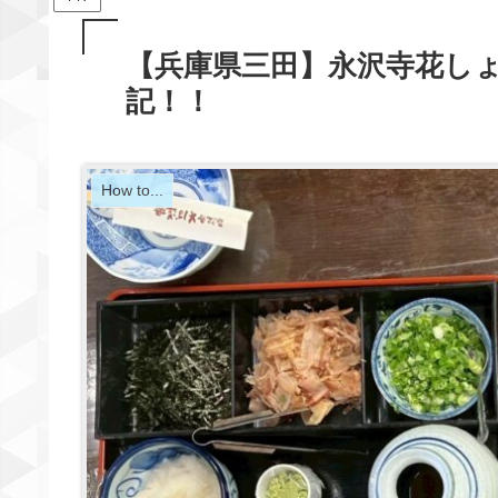
【兵庫県三田】永沢寺花しょ
記！！
How to...