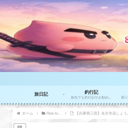
釣行記
旅日記
旅先でも釣行記やお勧めポイントをご紹介！！
ホーム
How to...
【兵庫県三田】永沢寺花しょう
PR