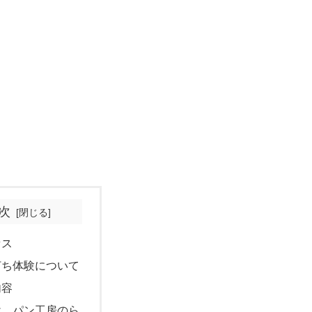
次
セス
打ち体験について
内容
け パン工房のら