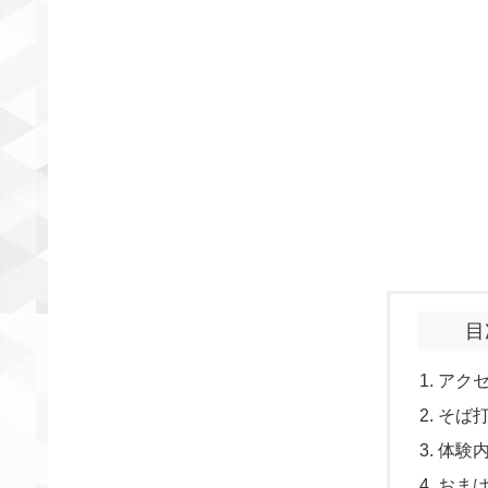
目
アク
そば
体験
おま