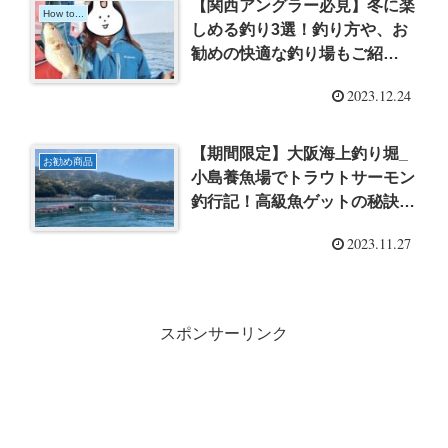
【関西アングラー必見】冬に楽
How to...
しめる釣り3選！釣り方や、お
勧めの快適な釣り場もご紹
介！！
2023.12.24
【期間限定】大阪海上釣り堀_
お勧め商品
小島養魚場でトラウトサーモン
釣行記！高級魚ゲットの秘訣ご
紹介！！
2023.11.27
スポンサーリンク