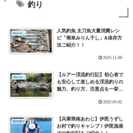
釣り
人気釣魚 太刀魚大量消費レシ
How to...
ピ「簡単みりん干し」&保存方
法ご紹介！！
2025.11.09
【ルアー渓流釣行記】初心者で
How to...
も安心して楽しめる渓流釣りの
魅力、釣り方、注意点を一挙ご
紹介！
2025.05.02
【兵庫県南あわじ】伊毘うずし
国内旅行
お村で釣りキャンプ！伊毘漁港