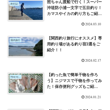
照ちゃん渡船で行く！スーパー
釣行記
沖堤防小浦一文字で五目釣り！
カマスやイカの釣り方もご紹
介！！
2024.03.10
【関西釣り旅行にオススメ】専
国内旅行
用釣り場がある釣り宿3選をご
紹介！！
2024.02.17
【釣った魚で簡単干物を作ろ
How to...
う】ニジマスで干物を作ってみ
た！保存便利グッズもご紹
介！！
2024.01.21