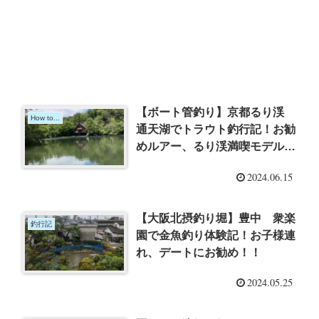
【ボート管釣り】京都るり渓
How to...
通天湖でトラウト釣行記！お勧
めルアー、るり渓満喫モデルコ
ースもご紹介！
2024.06.15
【大阪北摂釣り堀】豊中 衆楽
釣行記
園で金魚釣り体験記！お子様連
れ、デートにお勧め！！
2024.05.25