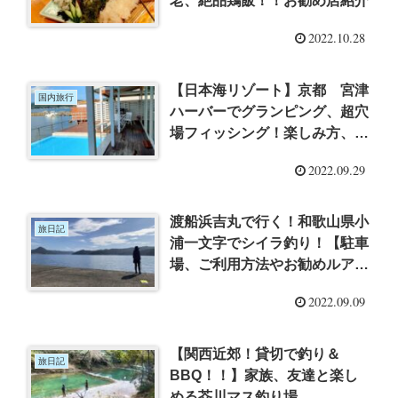
老、絶品鶏飯！！お勧め店紹介
2022.10.28
【日本海リゾート】京都 宮津
国内旅行
ハーバーでグランピング、超穴
場フィッシング！楽しみ方、周
辺情報も！
2022.09.29
渡船浜吉丸で行く！和歌山県小
旅日記
浦一文字でシイラ釣り！【駐車
場、ご利用方法やお勧めルアー
もご紹介】
2022.09.09
【関西近郊！貸切で釣り＆
旅日記
BBQ！！】家族、友達と楽し
める芥川マス釣り場